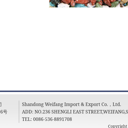
司
Shandong Weifang Import & Export Co.，Ltd.
6号
ADD: NO.236 SHENGLI EAST STREET,WEIFANG
TEL: 0086-536-8891708
Copyrigh