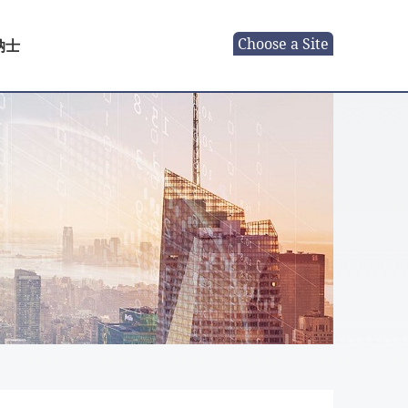
Choose a Site
纳士