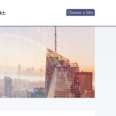
Choose a Site
纳士